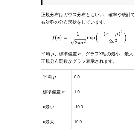
正規分布はガウス分布ともいい、確率や統計
右対称の分布形状をしています。
f
(
x
)
=
1
2
π
σ
2
exp
(
−
(
x
−
μ
)
2
2
σ
2
)
2
(
−
)
1
x
μ
(
)
(
)
=
exp
−
f
x
2
2
√
σ
2
2
π
σ
μ
σ
平均
、標準偏差
、グラフX軸の最小、最
μ
σ
正規分布関数がグラフ表示されます。
μ
平均
μ
σ
標準偏差
σ
x最小
x最大