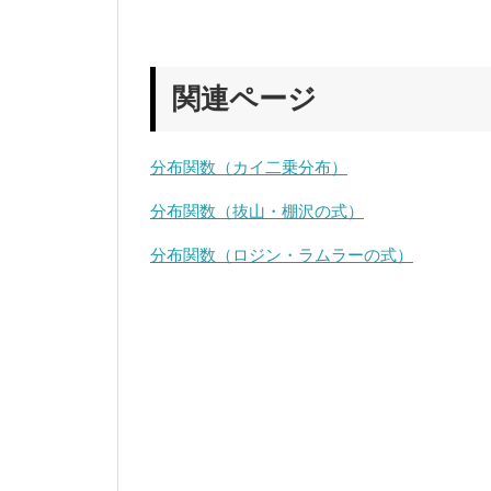
関連ページ
分布関数（カイ二乗分布）
分布関数（抜山・棚沢の式）
分布関数（ロジン・ラムラーの式）