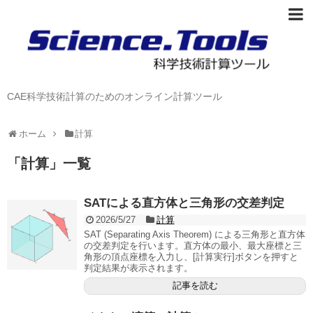
CAE科学技術計算のためのオンライン計算ツール
ホーム
計算
「
計算
」
一覧
SATによる直方体と三角形の交差判定
2026/5/27
計算
SAT (Separating Axis Theorem) による三角形と直方体
の交差判定を行います。直方体の最小、最大座標と三
角形の頂点座標を入力し、[計算実行]ボタンを押すと
判定結果が表示されます。
記事を読む