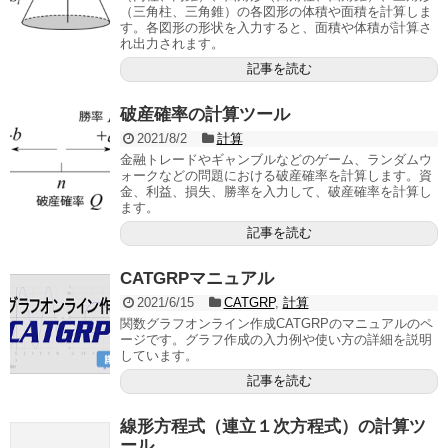
（三角柱、三角錐）の各図形の体積や面積を計算しま
す。各図形の形状を入力すると、面積や体積が計算さ
れ出力されます。
記事を読む
破産確率の計算ツール
2021/8/2
計算
金融トレードやギャンブルなどのゲーム、ランダムウ
ォークなどの問題における破産確率を計算します。資
金、利益、損失、勝率を入力して、破産確率を計算し
ます。
記事を読む
CATGRPマニュアル
2021/6/15
CATGRP
,
計算
関数グラフオンライン作成CATGRPのマニュアルのペ
ージです。グラフ作成の入力例や使い方の詳細を説明
しています。
記事を読む
線形方程式（連立１次方程式）の計算ツ
ール