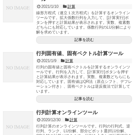
2021/1/10
計算
線形方程式（連立１次方程式）を計算するオンライン
ツールです。拡大係数行列を入力して、[計算実行]ボ
タンを押すと計算結果が表示されます。実数、複素数
どちらにも対応しています。係数行列のLU分解により
解を求めています。
記事を読む
行列固有値、固有ベクトル計算ツール
2021/1/9
計算
行列の固有値と固有ベクトルを計算するオンラインツ
ールです。行列を入力して、[計算実行]ボタンを押す
と計算結果が表示されます。実数、複素数どちらにも
対応しています。固有値はQR法（原点シフト、デフレ
ーション付き）、固有ベクトルは逆反復法で計算して
います。
記事を読む
行列計算オンラインツール
2020/12/30
計算
行列計算のオンラインツールです。行列の行列式、逆
行列、ランク、LU分解、部分ピボット選択LU分解、