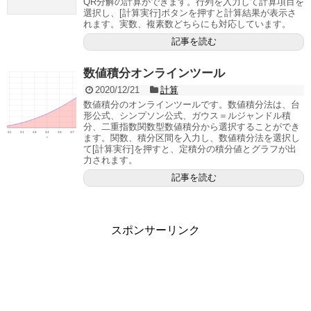
QR分解の計算ができます。行列を入力して計算項目を
選択し、[計算実行]ボタンを押すと計算結果が表示さ
れます。実数、複素数どちらにも対応しています。
記事を読む
数値積分オンラインツール
2020/12/21
計算
数値積分のオンラインツールです。数値積分法は、台
形公式、シンプソン公式、ガウス＝ルジャンドル積
分、二重指数関数型数値積分から選択することができ
ます。関数、積分区間を入力し、数値積分法を選択し
て[計算実行]を押すと、定積分の積分値とグラフが出
力されます。
記事を読む
スポンサーリンク