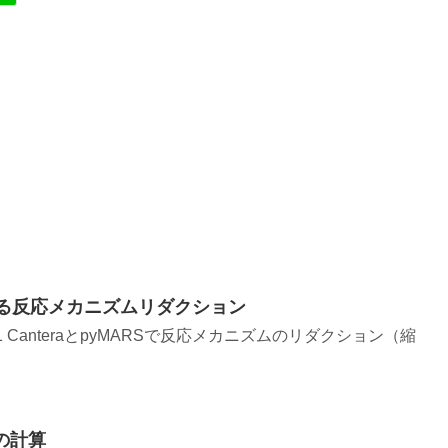
Sによる反応メカニズムリダクション
5.1 CanteraとpyMARSで反応メカニズムのリダクション（縮
度の計算