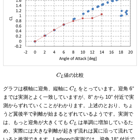
C
L
C
値の比較
L
C
L
グラフは横軸に迎角、縦軸に
C
をとっています。迎角 6°
L
までは実測とよく一致していますが、8° から 10° 付近で実
測からずれていくことがわかります。上述のとおり、ちょ
うど翼後半で剥離が始まるとずれているようです。実測で
C
L
は、もっと迎角が大きくても
C
は単調に増加しているた
L
め、実際には大きな剥離が起きず流れは翼に沿って流れて
いると推測できます。Ladsonの実測では、迎角 18° 付近で