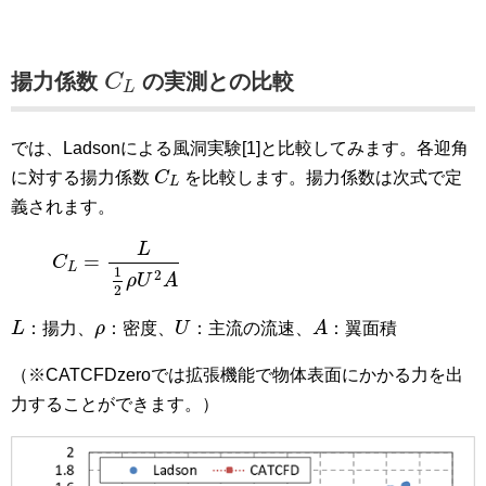
C
L
揚力係数
の実測との比較
C
L
では、Ladsonによる風洞実験[1]と比較してみます。各迎角
C
L
に対する揚力係数
C
を比較します。揚力係数は次式で定
L
義されます。
C
L
=
L
1
2
ρ
U
2
A
L
=
C
L
1
2
ρ
U
A
2
L
U
A
ρ
L
：揚力、
ρ
：密度、
U
：主流の流速、
A
：翼面積
（※CATCFDzeroでは拡張機能で物体表面にかかる力を出
力することができます。）