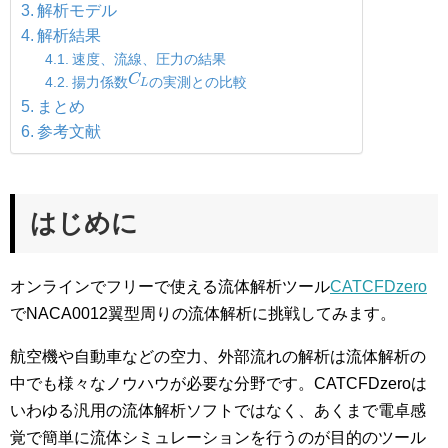
解析モデル
解析結果
速度、流線、圧力の結果
C
L
C
揚力係数
の実測との比較
L
まとめ
参考文献
はじめに
オンラインでフリーで使える流体解析ツール
CATCFDzero
でNACA0012翼型周りの流体解析に挑戦してみます。
航空機や自動車などの空力、外部流れの解析は流体解析の
中でも様々なノウハウが必要な分野です。CATCFDzeroは
いわゆる汎用の流体解析ソフトではなく、あくまで電卓感
覚で簡単に流体シミュレーションを行うのが目的のツール