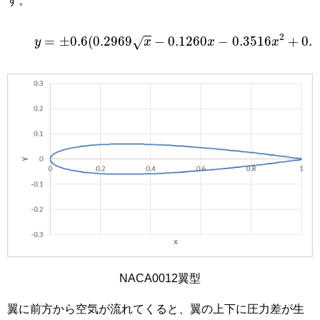
す。
y
=
±
0.6
(
0.2969
x
−
0.1260
x
−
0.3516
x
2
+
0.284
2
=
±
0.6
(
0.2969
−
0.1260
−
0.3516
+
0.
√
y
x
x
x
NACA0012翼型
翼に前方から空気が流れてくると、翼の上下に圧力差が生