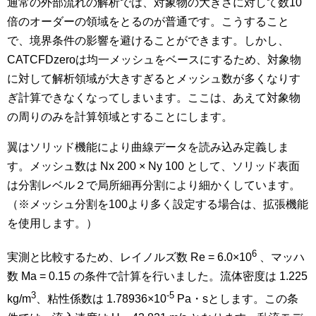
通常の外部流れの解析では、対象物の大きさに対して数10
倍のオーダーの領域をとるのが普通です。こうすること
で、境界条件の影響を避けることができます。しかし、
CATCFDzeroは均一メッシュをベースにするため、対象物
に対して解析領域が大きすぎるとメッシュ数が多くなりす
ぎ計算できなくなってしまいます。ここは、あえて対象物
の周りのみを計算領域とすることにします。
翼はソリッド機能により曲線データを読み込み定義しま
す。メッシュ数は Nx 200 × Ny 100 として、ソリッド表面
は分割レベル２で局所細再分割により細かくしています。
（※メッシュ分割を100より多く設定する場合は、拡張機能
を使用します。）
6
実測と比較するため、レイノルズ数 Re = 6.0×10
、マッハ
数 Ma = 0.15 の条件で計算を行いました。流体密度は 1.225
3
-5
kg/m
、粘性係数は 1.78936×10
Pa・sとします。この条