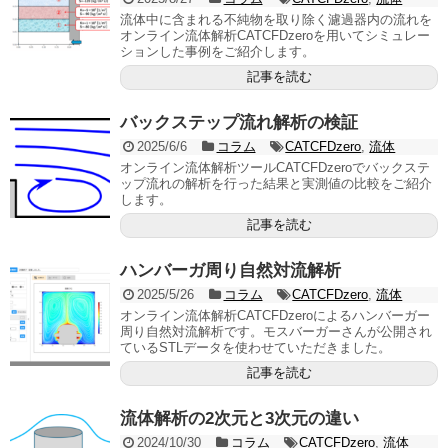
流体中に含まれる不純物を取り除く濾過器内の流れを
オンライン流体解析CATCFDzeroを用いてシミュレー
ションした事例をご紹介します。
記事を読む
バックステップ流れ解析の検証
2025/6/6
コラム
CATCFDzero
,
流体
オンライン流体解析ツールCATCFDzeroでバックステ
ップ流れの解析を行った結果と実測値の比較をご紹介
します。
記事を読む
ハンバーガ周り自然対流解析
2025/5/26
コラム
CATCFDzero
,
流体
オンライン流体解析CATCFDzeroによるハンバーガー
周り自然対流解析です。モスバーガーさんが公開され
ているSTLデータを使わせていただきました。
記事を読む
流体解析の2次元と3次元の違い
2024/10/30
コラム
CATCFDzero
,
流体