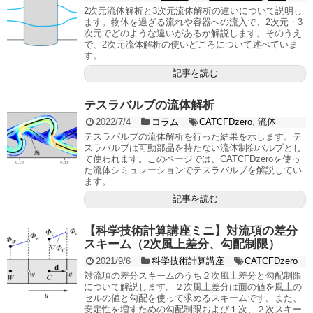
2次元流体解析と3次元流体解析の違いについて説明し
ます。物体を過ぎる流れや容器への流入で、2次元・3
次元でどのような違いがあるか解説します。そのうえ
で、2次元流体解析の使いどころについて述べていま
す。
記事を読む
テスラバルブの流体解析
2022/7/4
コラム
CATCFDzero
,
流体
テスラバルブの流体解析を行った結果を示します。テ
スラバルブは可動部品を持たない流体制御バルブとし
て使われます。このページでは、CATCFDzeroを使っ
た流体シミュレーションでテスラバルブを解説してい
ます。
記事を読む
【科学技術計算講座ミニ】対流項の差分
スキーム（2次風上差分、勾配制限）
2021/9/6
科学技術計算講座
CATCFDzero
対流項の差分スキームのうち２次風上差分と勾配制限
について解説します。２次風上差分は面の値を風上の
セルの値と勾配を使って求めるスキームです。また、
安定性を増すための勾配制限および１次、２次スキー