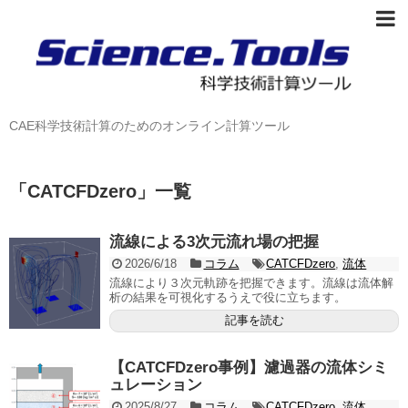
CAE科学技術計算のためのオンライン計算ツール
「
CATCFDzero
」
一覧
流線による3次元流れ場の把握
2026/6/18
コラム
CATCFDzero
,
流体
流線により３次元軌跡を把握できます。流線は流体解
析の結果を可視化するうえで役に立ちます。
記事を読む
【CATCFDzero事例】濾過器の流体シミ
ュレーション
2025/8/27
コラム
CATCFDzero
,
流体