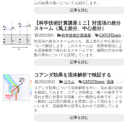
ムの結果の違いについても紹介します。
記事を読む
【科学技術計算講座ミニ】対流項の差分
スキーム（風上差分、中心差分）
2021/9/5
科学技術計算講座
CATCFDzero
対流項の差分スキームのうち、風上差分と中心差分に
ついて解説します。このスキームは、有限体積法によ
る流体解析で使われるスキームです。補間の方法や係
数の導出についても説明しています。
記事を読む
コアンダ効果を流体解析で検証する
2021/8/22
コラム
CATCFDzero
,
流体
コアンダ効果について流体解析を行い、流れ場の詳細
を確認してみます。コアンダ効果は「種々の条件下で
流れが壁に付着する現象」の一般的な名称です。より
一般的には凸型の曲面上を壁面に沿って流れることを
いいます。流線曲率の定理も合わせて説明していま
す。
記事を読む