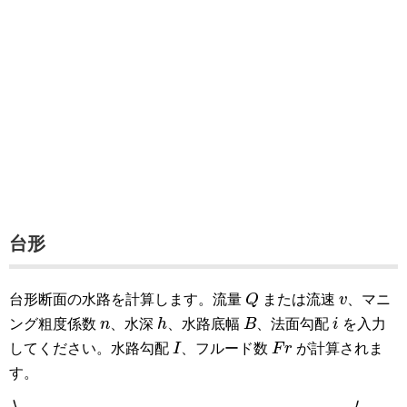
台形
Q
v
台形断面の水路を計算します。流量
Q
または流速
v
、マニ
h
B
i
n
ング粗度係数
n
、水深
h
、水路底幅
B
、法面勾配
i
を入力
I
F
r
してください。水路勾配
I
、フルード数
F
r
が計算されま
す。