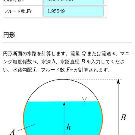
F
r
フルード数
F
r
円形
Q
v
円形断面の水路を計算します。流量
Q
または流速
v
、マニ
h
B
n
ング粗度係数
n
、水深
h
、水路直径
B
を入力してくださ
I
F
r
い。水路勾配
I
、フルード数
F
r
が計算されます。