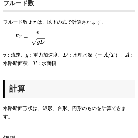
フルード数
F
r
フルード数
F
r
は、以下の式で計算されます。
F
r
=
v
g
D
v
=
F
r
√
g
D
=
A
/
T
D
A
v
g
=
/
v
：流速、
g
：重力加速度、
D
：水理水深（
A
T
）、
A
：
T
水路断面積、
T
：水面幅
計算
水路断面形状は、矩形、台形、円形のものを計算できま
す。