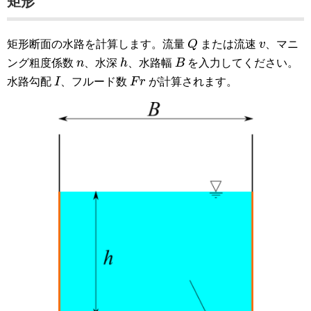
矩形
Q
v
矩形断面の水路を計算します。流量
Q
または流速
v
、マニ
h
B
n
ング粗度係数
n
、水深
h
、水路幅
B
を入力してください。
I
F
r
水路勾配
I
、フルード数
F
r
が計算されます。