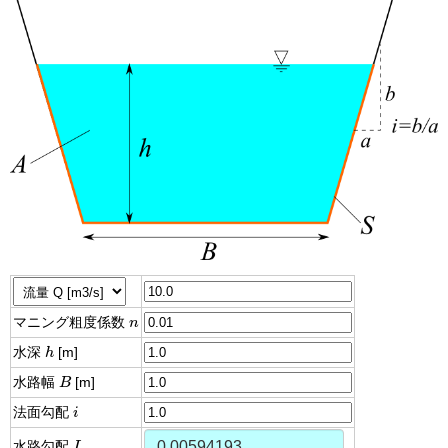
n
マニング粗度係数
n
h
水深
h
[m]
B
水路幅
B
[m]
i
法面勾配
i
I
水路勾配
I