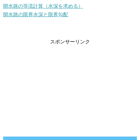
開水路の等流計算（水深を求める）
開水路の限界水深と限界勾配
スポンサーリンク