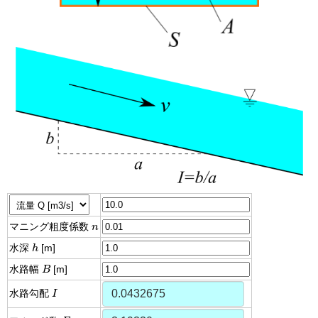
n
マニング粗度係数
n
h
水深
h
[m]
B
水路幅
B
[m]
I
水路勾配
I
F
r