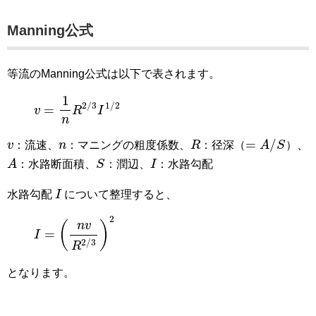
Manning公式
等流のManning公式は以下で表されます。
v
=
1
n
R
2
/
3
I
1
/
2
1
2
/
3
1
/
2
=
v
R
I
n
=
A
/
S
R
v
n
=
/
v
：流速、
n
：マニングの粗度係数、
R
：径深（
A
S
）、
A
S
I
A
：水路断面積、
S
：潤辺、
I
：水路勾配
I
水路勾配
I
について整理すると、
I
=
(
n
v
R
2
/
3
)
2
2
(
)
n
v
=
I
2
/
3
R
となります。