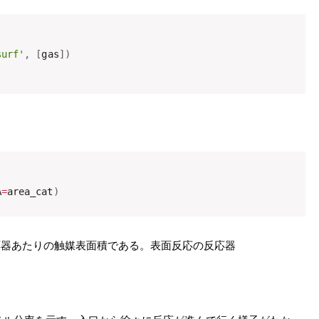
surf'
,
[
gas
]
)
A
=
area_cat
)
位反応器あたりの触媒表面積である。表面反応の反応器