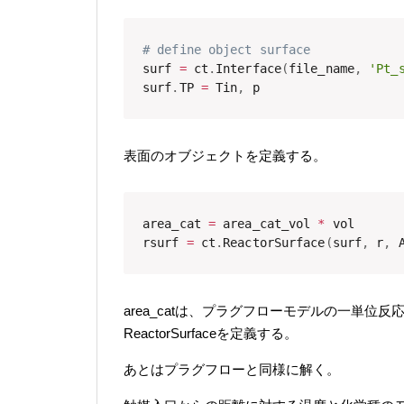
# define object surface
surf 
=
 ct
.
Interface
(
file_name
,
'Pt_
surf
.
TP 
=
 Tin
,
 p
表面のオブジェクトを定義する。
area_cat 
=
 area_cat_vol 
*
 vol

rsurf 
=
 ct
.
ReactorSurface
(
surf
,
 r
,
 
area_catは、プラグフローモデルの一単
ReactorSurfaceを定義する。
あとはプラグフローと同様に解く。