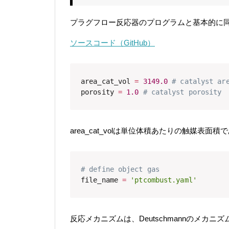
プラグフロー反応器のプログラムと基本的に
ソースコード（GitHub）
area_cat_vol 
=
3149.0
# catalyst ar
porosity 
=
1.0
# catalyst porosity
area_cat_volは単位体積あたりの触媒表面積で
# define object gas
file_name 
=
'ptcombust.yaml'
反応メカニズムは、Deutschmannのメカニズ