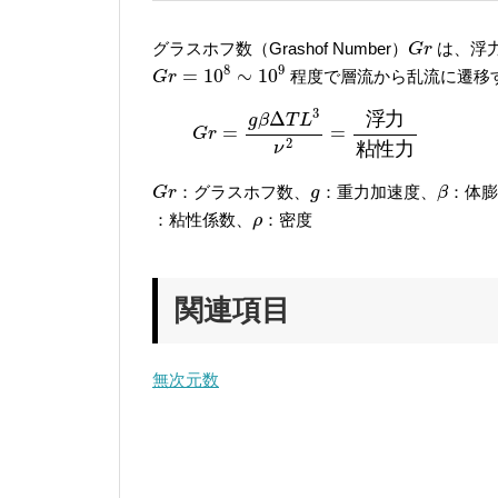
G
r
グラスホフ数（Grashof Number）
は、浮
G
r
G
r
=
10
8
∼
10
9
8
9
=
10
∼
10
程度で層流から乱流に遷移
G
r
G
r
=
g
β
Δ
T
L
3
ν
2
=
浮
力
粘
性
力
3
Δ
浮
力
g
β
T
L
=
=
G
r
2
粘
性
力
ν
G
r
β
g
：グラスホフ数、
：重力加速度、
：体
G
r
g
β
ρ
：粘性係数、
：密度
ρ
関連項目
無次元数