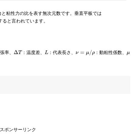
力と粘性力の比を表す無次元数です。垂直平板では
すると言われています。
Δ
T
ν
=
μ
/
ρ
L
μ
Δ
=
/
膨張率、
：温度差、
：代表長さ、
：動粘性係数、
T
L
ν
μ
ρ
μ
スポンサーリンク