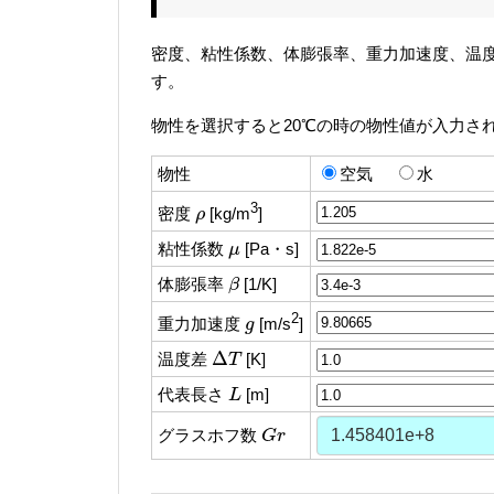
密度、粘性係数、体膨張率、重力加速度、温
す。
物性を選択すると20℃の時の物性値が入力さ
物性
空気
水
ρ
3
密度
[kg/m
]
ρ
μ
粘性係数
[Pa・s]
μ
β
体膨張率
[1/K]
β
g
2
重力加速度
[m/s
]
g
Δ
T
Δ
温度差
[K]
T
L
代表長さ
[m]
L
G
r
グラスホフ数
G
r